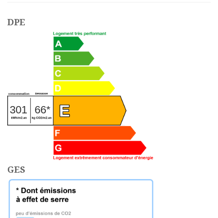
DPE
301
66*
GES