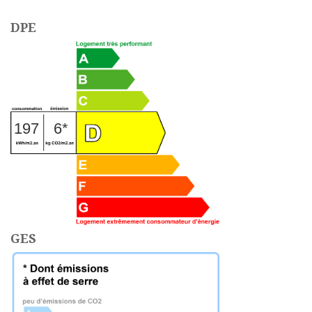
DPE
197
6*
GES